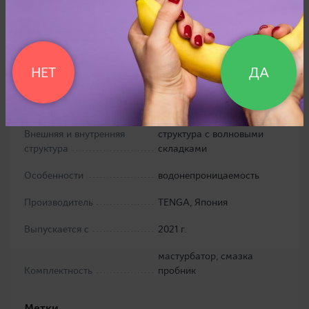
Вес
40 г
Тип
мастурбатор-яйцо
НЕТ
ДА
термопластичный
Материал
эластомер
однослойная, внутренняя
Внешняя и внутренняя
структура с волновыми
структура
складками
Особенности
водонепроницаемость
Производитель
TENGA, Япония
Выпускается с
2021 г.
мастурбатор, смазка
Комплектность
пробник
Метки