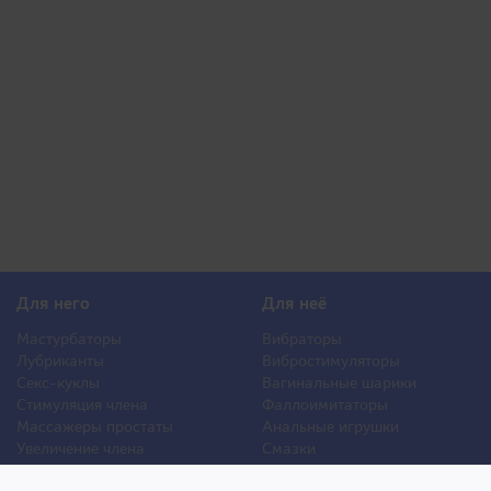
Для него
Для неё
Мастурбаторы
Вибраторы
Лубриканты
Вибростимуляторы
Секс-куклы
Вагинальные шарики
Стимуляция члена
Фаллоимитаторы
Массажеры простаты
Анальные игрушки
Увеличение члена
Смазки
Накладная грудь
Стимуляторы клитора