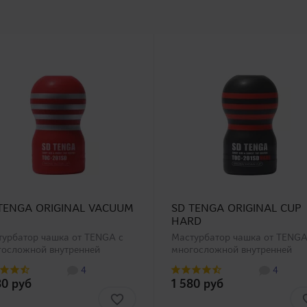
TENGA ORIGINAL VACUUM
SD TENGA ORIGINAL CUP
P
HARD
урбатор чашка от TENGA с
Мастурбатор чашка от TENGA
госложной внутренней
многосложной внутренней
ктурой (выберите из большой
структурой (выберите из бол
4
4
и чашек ТЕНГА!). Компания
серии чашек ТЕНГА!). Компан
80 руб
1 580 руб
GA выпустила компактную
TENGA выпустила компактну
ию мастурбаторов чашек
версию мастурбаторов чашек