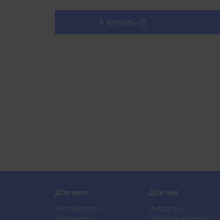
выполнен из очень эластичного..
TENG
+ Купить
Для него
Для неё
Мастурбаторы
Вибраторы
Лубриканты
Вибростимуляторы