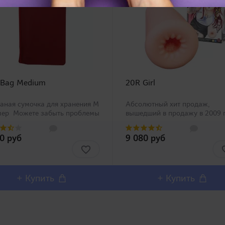
 Bag Medium
20R Girl
аная сумочка для хранения M
Абсолютный хит продаж,
мер Можете забыть проблемы
вышедший в продажу в 2009 
анением Вашей игрушки со
быстро получил признание
циальными сумочками Toy
покупателей и стал бестселл
80 руб
9 080 руб
четырех размеров от
Японского рынка! Является
пании RENDS! Неткан..
частью большой серии
"возрастных" мастурбаторов,
модели которой..
+ Купить
+ Купить