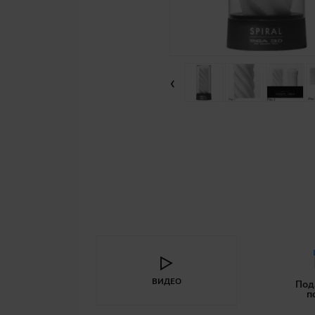
‹
ВИДЕО
Под
п