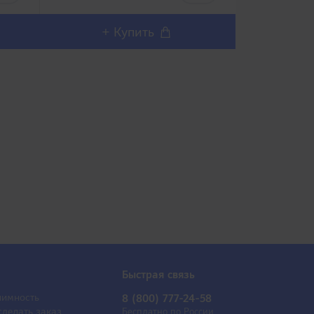
выполнен из очень эластичного..
выполнен из 
+ Купить
+ 
Быстрая связь
имность
8 (800) 777-24-58
сделать заказ
Бесплатно по России