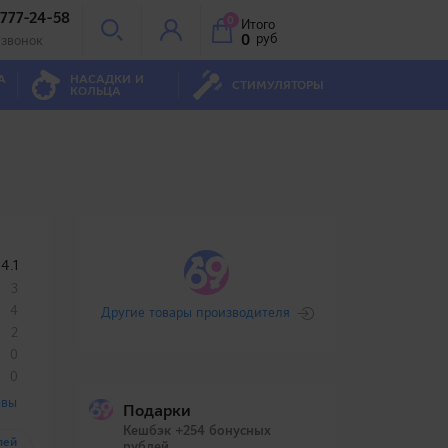
 777-24-58
0
Итого
0
руб
 звонок
А
НАСАДКИ И
СТИМУЛЯТОРЫ
КОЛЬЦА
4.1
3
4
Другие товары производителя
2
0
0
ывы
Подарки
Кешбэк +254 бонусных
лей
рублей