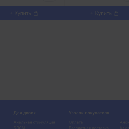
A Vacuum Cup – SD TE..
TENGA Vacuum Cup – SD TE..
+ Купить
+ Купить
Для двоих
Уголок покупателя
Анальная стимуляция
Оплата
Анон
БДСМ
Бесплатная доставка
Как 