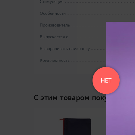
Стимуляция
Особенности
Производитель
Выпускается с
Выворачивать наизнанку
Комплектность
НЕТ
C этим товаром покупают