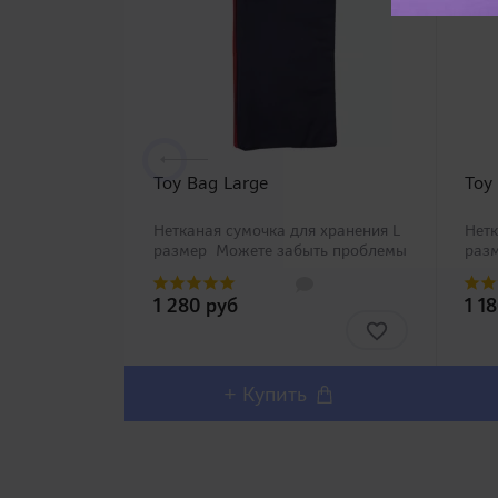
Toy Bag Large
Toy
Нетканая сумочка для хранения L
Нетк
размер Можете забыть проблемы
раз
с хранением Вашей игрушки со
с хр
специальными сумочками Toy Bag
спе
1 280 руб
1 1
четырех размеров от компании
Bag 
RENDS! Нетка..
ком
+ Купить