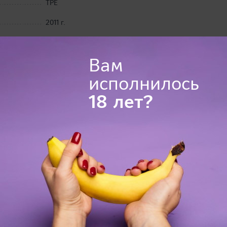
TPE
2011 г.
водонепроницаемость
Вам
однослойная, спиральный структура
исполнилось
нереалистичная
18 лет?
TENGA, Япония