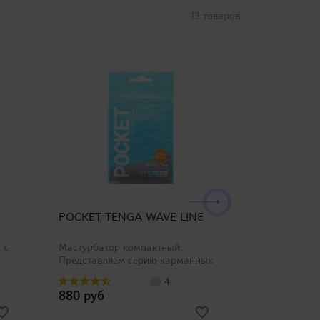
13 товаров
POCKET TENGA WAVE LINE
POCKET TE
 с
Мастурбатор компактный.
Мастурбатор
Представляем серию карманных
Представляе
ьшой
мастурбаторов POCKET TENGA с
мастурбатор
4
ия
широким выбором внутреннего
широким выб
880 руб
880 руб
ю
рельефа, пожалуйста, выберите
рельефа, по
подходящий. Мастурбатор
подходящий.