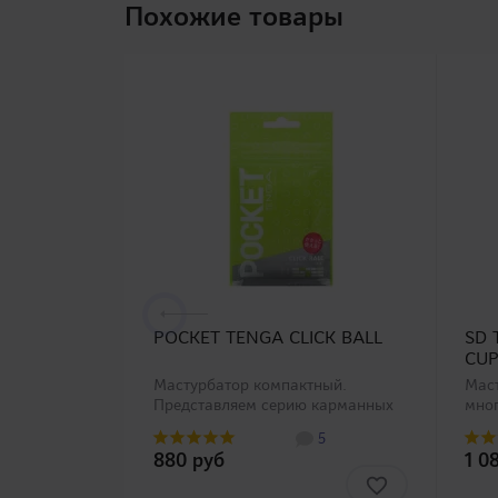
Похожие товары
POCKET TENGA CLICK BALL
SD 
CU
Мастурбатор компактный.
Маст
Представляем серию карманных
мно
мастурбаторов POCKET TENGA с
стру
5
широким выбором внутреннего
сери
880 руб
1 0
рельефа, пожалуйста, выберите
TEN
подходящий. Мастурбатор
верс