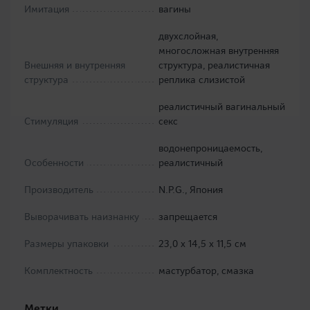
Имитация
вагины
двухслойная,
многосложная внутренняя
Внешняя и внутренняя
структура, реалистичная
структура
реплика слизистой
реалистичный вагинальный
Стимуляция
секс
водонепроницаемость,
Особенности
реалистичный
Производитель
N.P.G., Япония
Выворачивать наизнанку
запрещается
Размеры упаковки
23,0 х 14,5 х 11,5 см
Комплектность
мастурбатор, смазка
Метки