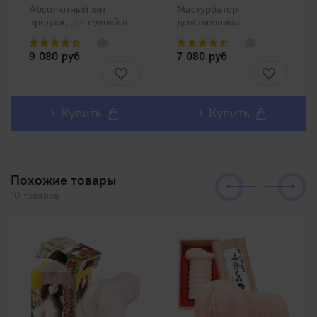
Абсолютный хит
Мастурбатор
продаж, вышедший в
девственница.
продажу в 2009 году
Представитель
быстро получил
популярной
9 080 руб
7 080 руб
признание покупателей
линейки O.M.P. -
и стал бестселлером
мастурбаторов с
Японского рынка!
уникальными
Является частью
внутренними каналами
большой серии
(рис. 5). В данном
+ Купить
+ Купить
"возрастных"
мастурбаторе
мастурбаторов, модели
производители
которой..
выпустили имитаци..
Похожие товары
10 товаров