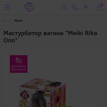
0
Meiki
Мастурбатор вагина "Meiki Rika
Ono"