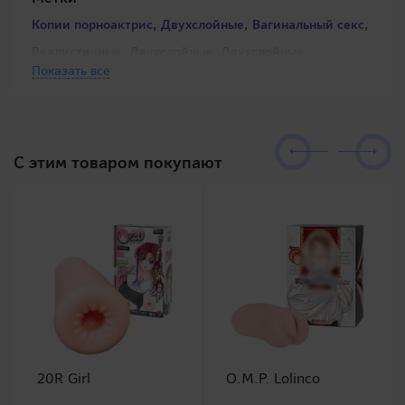
,
,
,
Копии порноактрис
Двухслойные
Вагинальный секс
,
,
Реалистичные
Двухслойные
Двухслойные
Показать все
C этим товаром покупают
20R Girl
O.M.P. Lolinco