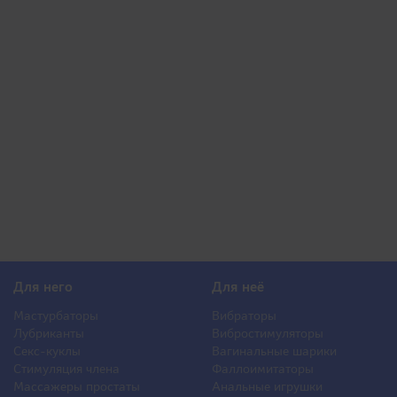
Для него
Для неё
Мастурбаторы
Вибраторы
Лубриканты
Вибростимуляторы
Секс-куклы
Вагинальные шарики
Стимуляция члена
Фаллоимитаторы
Массажеры простаты
Анальные игрушки