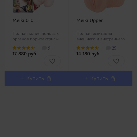
Meiki 010
Meiki Upper
Полная копия половых
Полная имитация
органов порноактрисы
внешнего и внутреннего
Окита Анри (Okita
строения настоящего
9
25
Anri)! Представляем
влагалища! Одна из
17 880 руб
14 180 руб
Вашему вниманию
самых реалистичных и
одну из самых
популярных линеек
популярных линеек в
мастурбаторов в
Японии Meiki no
Японии Meiki.
Syoumei. Искусственные
Разработка данного
+ Купить
+ Купить
влагалища этой
продукта производил..
линейк..