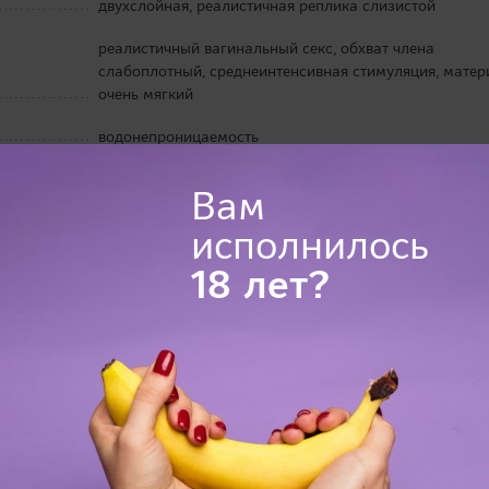
двухслойная, реалистичная реплика слизистой
реалистичный вагинальный секс, обхват члена
слабоплотный, среднеинтенсивная стимуляция, матер
очень мягкий
водонепроницаемость
N.P.G., Япония
Вам
2017 г.
исполнилось
24,0 х 15,5 х 12,0 см
18 лет?
запрещается
мастурбатор, смазка Ai Uehara с запахом (60 мл)