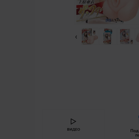
‹
ВИДЕО
Под
п