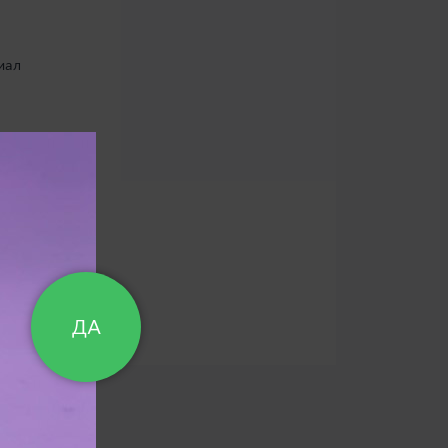
,
Материал мягкий
Двухслойные
иал
ДА