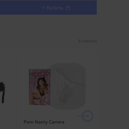
+ Купить
+ 
8 товаров
Porn Nasty Carrera
O.M.P. Roa