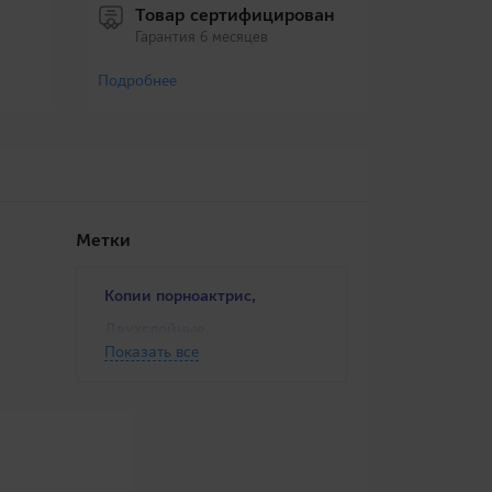
Товар сертифицирован
Гарантия 6 месяцев
Подробнее
Метки
,
Копии порноактрис
,
Двухслойные
Показать все
,
Материал мягкий
,
Вагинальный секс
Реплики
,
,
Реалистичные
,
Двухслойные