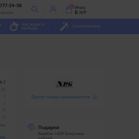
 777-24-58
0
Итого
0
руб
 звонок
А
НАСАДКИ И
СТИМУЛЯТОРЫ
КОЛЬЦА
4.7
20
7
Другие товары производителя
1
0
0
ывы
Подарки
Кешбэк +639 бонусных
лей
рублей