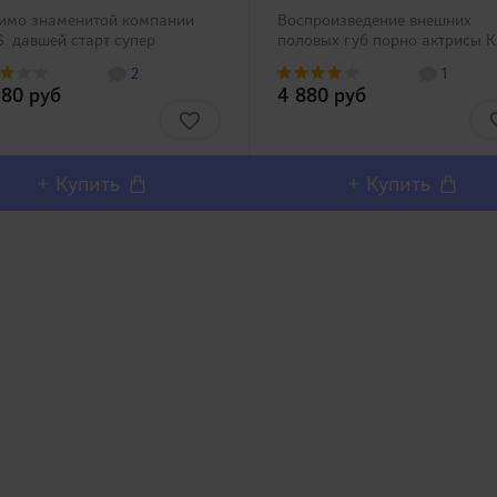
имо знаменитой компании
Воспроизведение внешних
G. давшей старт супер
половых губ порно актрисы К
лярной линейке Meiki no
Муто (Kurea Muto)! N.P.G.
2
1
mei, воссоздающимся по
продолжает нас радовать все
780 руб
4 880 руб
льным параметрам порно
новыми и новыми
ис, свою собственную
мастурбаторами Onahole, ко
укцию выпускают и другие
воспроизводятся по реальны
ании, нап..
парам..
+ Купить
+ Купить