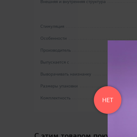
Внешняя и внутренняя структура
Стимуляция
Особенности
Производитель
Выпускается с
Выворачивать наизнанку
Размеры упаковки
Комплектность
НЕТ
C этим товаром покупают