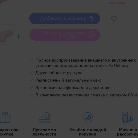
за отзыв
+ Добавить в корзину
Оплатить частями
›
от 3 195 руб
Полное воспроизведение внешнего и внутреннего
строения влагалища порноактрисы Ai Uehara
Двухслойная структура
Реалистичный вагинальный секс
Эргономичная форма для держания
В комплекте реалистичная смазка с запахом 60 м
арки при
Программа
Кэшбек с каждой
Можно в
окупке
лояльности
покупки
рассрочк