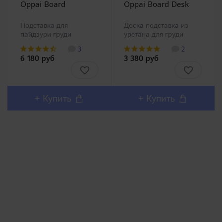
Oppai Board
Oppai Board Desk
Подставка для
Доска подставка из
пайдзури груди
уретана для груди
мастурбатора, на
Super Real Boobs G001.
3
2
которую сверху
Подставка позволит
6 180 руб
3 380 руб
устанавливается
испытать настоящее
эротическая наволочка
пайдзури с аниме
из широкого выбора.
персонажем для
Пожалуйста, выберите
настоящих любителей
в ассортименте
женской груди! Грудь и
+ Купить
+ Купить
магазина. ..
наволочки в комплект
не вхо..