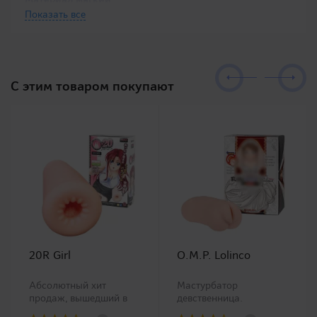
Показать все
C этим товаром покупают
20R Girl
O.M.P. Lolinco
Абсолютный хит
Мастурбатор
продаж, вышедший в
девственница.
продажу в 2009 году
Представитель