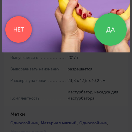
нереалистичная
стимуляция, обхват члена
плотный,
среднеинтенсивная
НЕТ
ДА
стимуляция, материал
Стимуляция
мягкий
Производитель
GOLDEN & RENDS, Япония
Выпускается с
2017 г.
Выворачивать наизнанку
разрешается
Размеры упаковки
23,8 х 12,5 х 10,2 см
мастурбатор, насадка для
Комплектность
мастурбатора
Метки
,
,
,
Однослойные
Материал мягкий
Однослойные
Материал мягкий