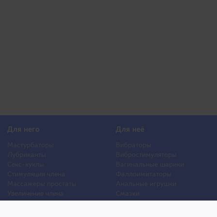
Для него
Для неё
Мастурбаторы
Вибраторы
Лубриканты
Вибростимуляторы
Секс-куклы
Вагинальные шарики
Стимуляция члена
Фаллоимитаторы
Массажеры простаты
Анальные игрушки
Увеличение члена
Смазки
Накладная грудь
Стимуляторы клитора
Стимуляторы груди