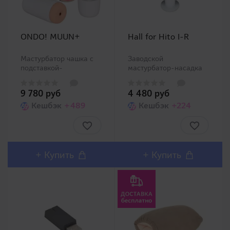
ONDO! MUUN+
Hall for Hito I-R
Мастурбатор чашка c
Заводской
подставкой-
мастурбатор-насадка
нагревателем в
для автоматического
комплекте. Уже
мастурбатора Hito I-R.
9 780 руб
4 480 руб
привычно для таких
Внутреннее строение
моделей, изделие
Кешбэк
+489
заполнено ребристыми
Кешбэк
+224
состоит из мягкой
складками. Безусловно,
насадки, пластикового
им можно
корпуса-чашки.
пользоваться и для
Нововведением служит
обычной
нагреватель (известно,
мастурбации,..
+
Купить
+
Купить
ч..