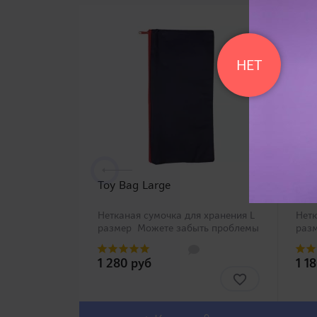
НЕТ
Toy Bag Large
Toy
Нетканая сумочка для хранения L
Нетк
размер Можете забыть проблемы
раз
с хранением Вашей игрушки со
с хр
специальными сумочками Toy Bag
спе
1 280 руб
1 1
четырех размеров от компании
Bag 
RENDS! Нетка..
ком