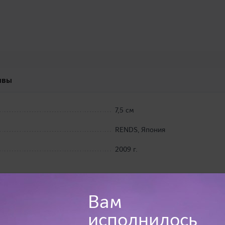
ывы
7,5 см
RENDS, Япония
2009 г.
Вам
исполнилось