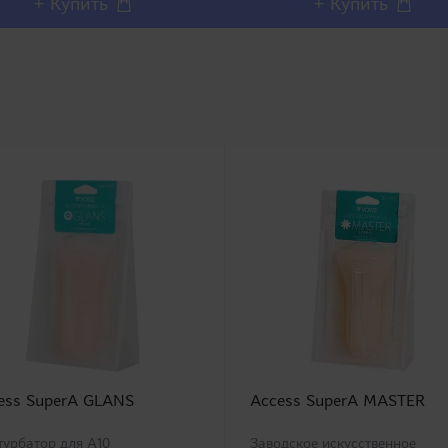
+ Купить
+ Купить
ess SuperA GLANS
Access SuperA MASTER
урбатор для A10
Заводское искусственное