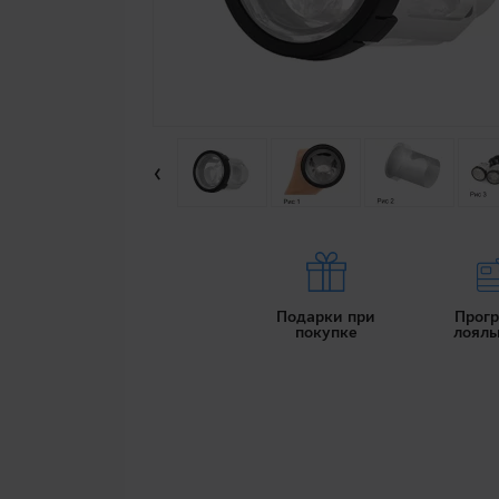
‹
Подарки при
Прог
покупке
лояль