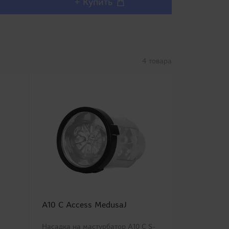
+ Купить
+ 
4 товара
A10 C Access MedusaJ
Насадка на мастурбатор A10 C S-