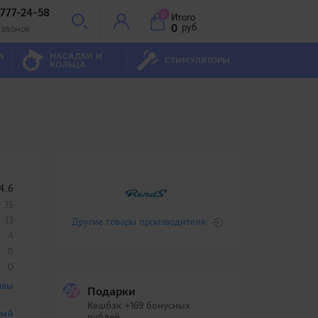
 777-24-58
0
Итого
0
руб
 звонок
А
НАСАДКИ И
СТИМУЛЯТОРЫ
КОЛЬЦА
4.6
35
13
Другие товары производителя
4
0
0
ывы
Подарки
Кешбэк +169 бонусных
лей
рублей