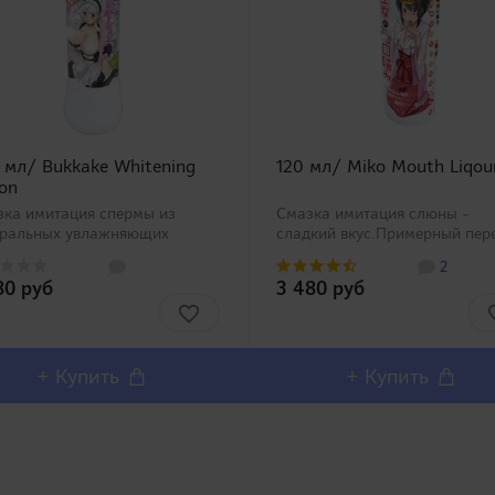
 мл/ Bukkake Whitening
120 мл/ Miko Mouth Liqou
ion
зка имитация спермы из
Смазка имитация слюны -
уральных увлажняющих
сладкий вкус.Примерный пер
едиентов. Смазка без
этой смазки - "слюна
2
ходимости смывки, которую
настоятельницы храма". Мож
80 руб
3 480 руб
аточно протереть тканью
догадаться, что эта смазка
е использования и безопасно
имитирует вязкость настояще
 на боковую без принятия д..
слюны, что идеально подойде
для игр с ..
+ Купить
+ Купить