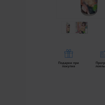
Подарки при
Прог
покупке
лояль