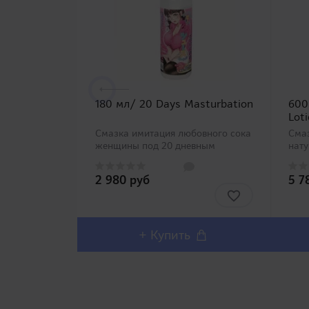
180 мл/ 20 Days Masturbation
600
Lot
Смазка имитация любовного сока
Сма
женщины под 20 дневным
нат
запретом на мастурбацию.
ингр
Воспроизводит очень вязкую,
необ
2 980 руб
5 7
густую текстуру выделений.
дост
Вязкость очень высокая, смазка
посл
долгоиграющая. Реалистичность
идти
добав..
+ Купить