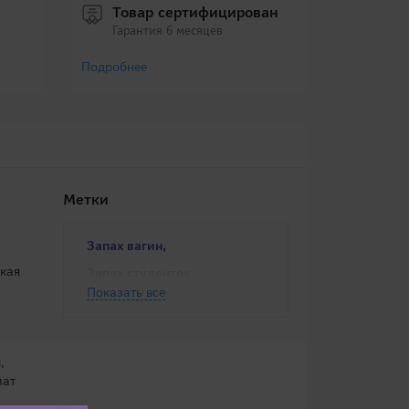
Товар сертифицирован
Гарантия 6 месяцев
Подробнее
Метки
,
Запах вагин
зкая
,
Запах студенток
Показать все
Смазка женских выделений
,
мат