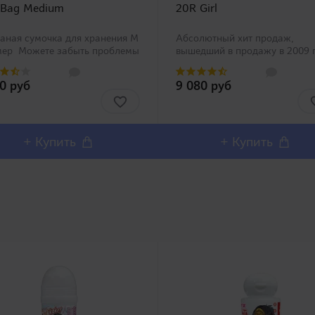
 Bag Medium
20R Girl
аная сумочка для хранения M
Абсолютный хит продаж,
мер Можете забыть проблемы
вышедший в продажу в 2009 
анением Вашей игрушки со
быстро получил признание
циальными сумочками Toy
покупателей и стал бестселл
80 руб
9 080 руб
четырех размеров от
Японского рынка! Является
пании RENDS! Неткан..
частью большой серии
"возрастных" мастурбаторов,
модели которой..
+ Купить
+ Купить