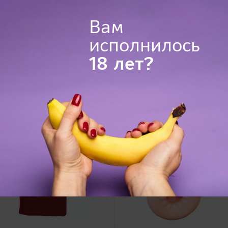
TamaToys, Япония
Вам
13,2 х 4,3 х 4,3 см
исполнилось
18 лет?