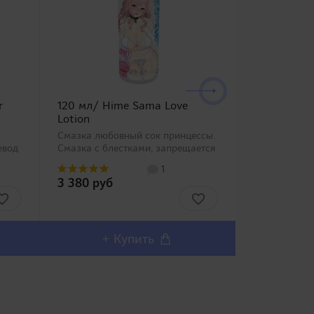
r
120 мл/ Hime Sama Love
120 мл/ Hat
Lotion
Lotion
Смазка любовный сок принцессы.
Смазка любо
евод
Смазка с блестками, запрещается
возбужденно
применение вагинальное и
аромат с п
1
но
анальное. ..
феромонов. .
3 380 руб
3 380 руб
й
т
+ Купить
+ 