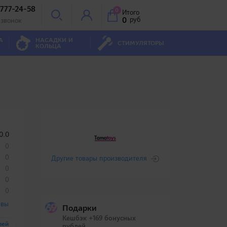
 777-24-58
0
Итого
0
руб
 звонок
А
НАСАДКИ И
СТИМУЛЯТОРЫ
КОЛЬЦА
0.0
0
0
Другие товары производителя
0
0
0
ывы
Подарки
Кешбэк +169 бонусных
лей
рублей