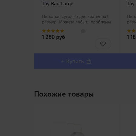
Toy Bag Large
Toy
Нетканая сумочка для хранения L
Нетк
размер Можете забыть проблемы
раз
с хранением Вашей игрушки со
с хр
специальными сумочками Toy Bag
спе
1 280 руб
1 1
четырех размеров от компании
Bag 
RENDS! Нетка..
ком
+ Купить
Похожие товары