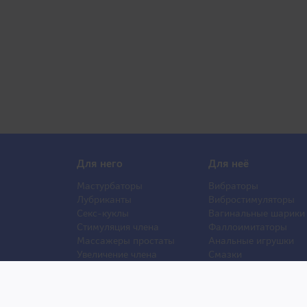
Для него
Для неё
Мастурбаторы
Вибраторы
Лубриканты
Вибростимуляторы
Секс-куклы
Вагинальные шарики
Стимуляция члена
Фаллоимитаторы
Массажеры простаты
Анальные игрушки
Увеличение члена
Смазки
Накладная грудь
Стимуляторы клитора
Стимуляторы груди