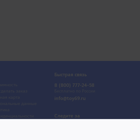
Быстрая связь
имность
8 (800) 777-24-58
сделать заказ
Бесплатно по России
ная карта
info@toy69.ru
ональные данные
тика
Следите за
иденциальности
обновлениями
ывы
оактрисы
 продаж