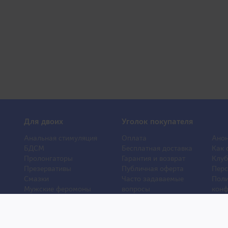
Для двоих
Уголок покупателя
Анальная стимуляция
Оплата
Анон
БДСМ
Бесплатная доставка
Как 
Пролонгаторы
Гарантия и возврат
Клуб
Презервативы
Публичная оферта
Перс
Смазки
Часто задаваемые
Поли
Мужские феромоны
вопросы
конф
Женские феромоны
О компании
Отз
Игрушки для ванной
Контакты
Порн
Другие игрушки
Статьи
Хиты