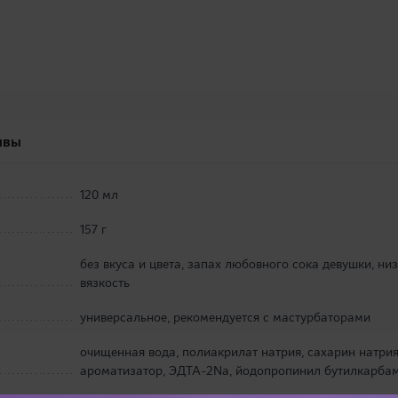
ывы
120 мл
157 г
без вкуса и цвета, запах любовного сока девушки, ни
вязкость
универсальное, рекомендуется с мастурбаторами
очищенная вода, полиакрилат натрия, сахарин натрия
ароматизатор, ЭДТА-2Na, йодопропинил бутилкарба