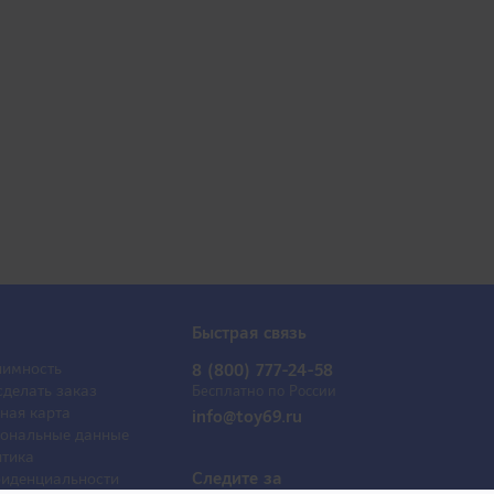
Быстрая связь
имность
8 (800) 777-24-58
сделать заказ
Бесплатно по России
ная карта
info@toy69.ru
ональные данные
тика
Следите за
иденциальности