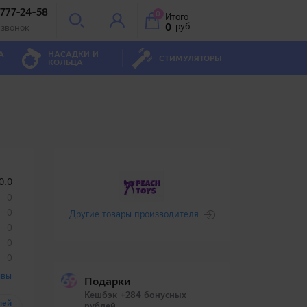
 777-24-58
0
Итого
0
руб
 звонок
А
НАСАДКИ И
СТИМУЛЯТОРЫ
КОЛЬЦА
0.0
0
0
Другие товары производителя
0
0
0
ывы
Подарки
Кешбэк +284 бонусных
лей
рублей