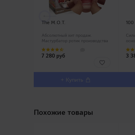
The M.O.T.
100
Абсолютный хит продаж.
Сили
Мастурбатор ротик производства
осно
Magic Eyes, новинка в нашем
водн
ассортименте. Любители
дим
7 280 руб
3 3
орального секса должны остаться
сили
довольны столь реалистичным
напо
внешним дизайном и полным
Безу
воспроизв..
люби
+ Купить
Похожие товары