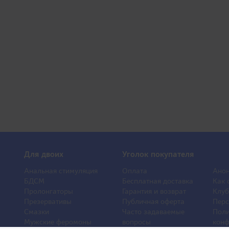
Для двоих
Уголок покупателя
Анальная стимуляция
Оплата
Анон
БДСМ
Бесплатная доставка
Как 
Пролонгаторы
Гарантия и возврат
Клуб
Презервативы
Публичная оферта
Перс
Смазки
Часто задаваемые
Поли
Мужские феромоны
вопросы
конф