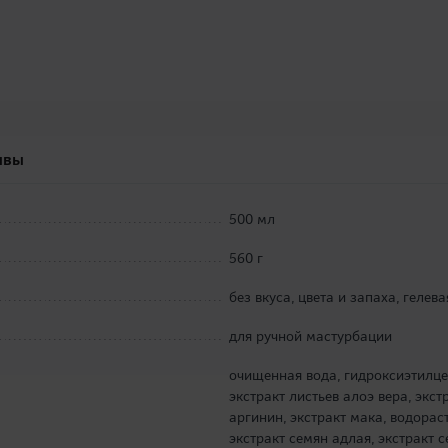
ывы
500 мл
560 г
без вкуса, цвета и запаха, гелева
для ручной мастурбации
очищенная вода, гидроксиэтилце
экстракт листьев алоэ вера, экс
аргинин, экстракт мака, водорас
экстракт семян адлая, экстракт с