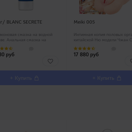
 г/ BLANC SECRETE
Meiki 005
коновая смазка на водной
Интимная копия половых орг
ве. Анальная смазка на
китайской Ню модели Чжан С
ой основе с добавлением
Ю (Zhang Xiao Yu)!Представл
етикона (производной
Вашему вниманию одну из с
80 руб
17 880 руб
кона), по консистенции
популярных линеек в Японии 
минает крем для рук.
no Syoumei. Искусственные
словно понравится
влагалища этой линей..
телям анал..
+ Купить
+ Купить