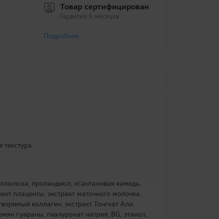
Товар сертифицирован
Гарантия 6 месяцев
Подробнее
я текстура
ллюлоза, пропандиол, ксантановая камедь,
тракт плаценты, экстракт маточного молочка,
творимый коллаген, экстракт Тонгкат Али,
емян гуараны, гиалуронат натрия, BG, этанол,