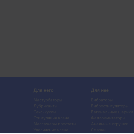
Для него
Для неё
Мастурбаторы
Вибраторы
Лубриканты
Вибростимуляторы
Секс-куклы
Вагинальные шарики
Стимуляция члена
Фаллоимитаторы
Массажеры простаты
Анальные игрушки
Увеличение члена
Смазки