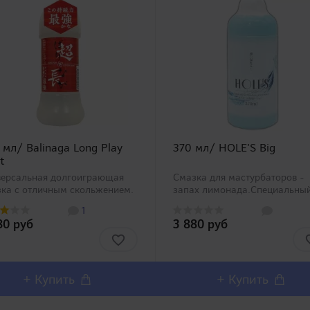
 мл/ Balinaga Long Play
370 мл/ HOLE'S Big
t
версальная долгоиграющая
Смазка для мастурбаторов -
зка с отличным скольжением.
запах лимонада.Специальны
чно подходит для всех видов
любрикант, выпущенный для
1
мных игр, но особенно с
пользования с мужскими
80 руб
3 880 руб
скими мастурбаторами.
мастурбаторами -
ает небольшого количества
искусственными вагинами.
длительных игр...
Смазывающий эффект имеет
большую площадь, отличается
+ Купить
+ Купить