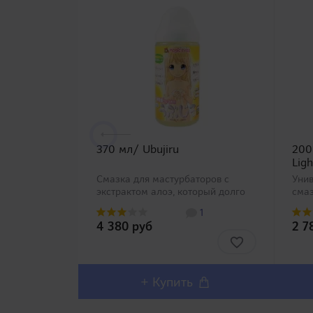
370 мл/ Ubujiru
200
Ligh
Смазка для мастурбаторов с
Уни
экстрактом алоэ, который долго
сма
не высыхает и имеет шелковистую
Отли
1
текстуру. Он имеет большой
инти
4 380 руб
2 7
объем, бесцветен, прозрачен и не
муж
имеет запаха, приятен для кожи,
Хват
легко вытирается, ..
для 
+ Купить