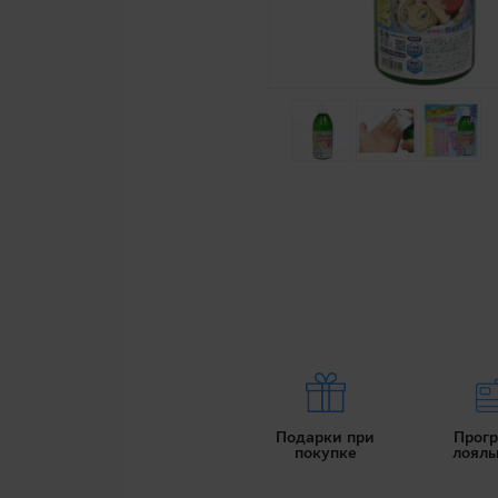
Подарки при
Прог
покупке
лояль