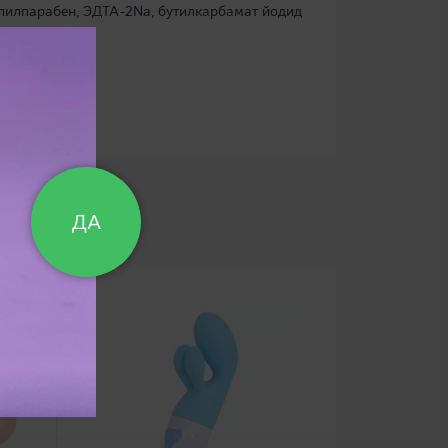
опилпарабен, ЭДТА-2Na, бутилкарбамат йодид
ДА