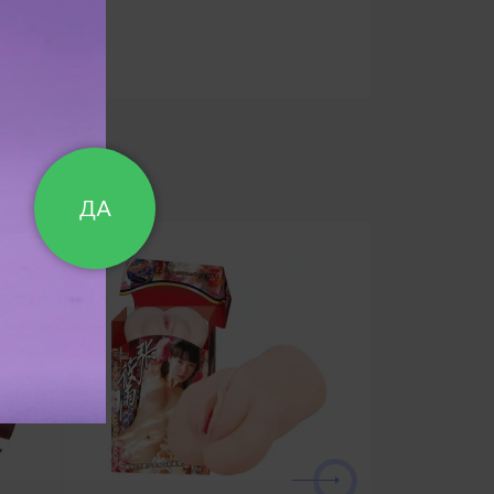
 батарейки ААА
ДА