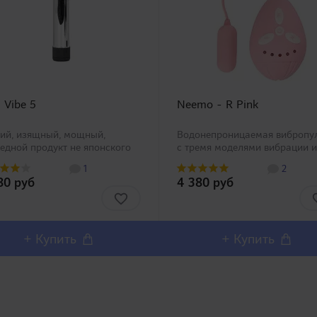
 Vibe 5
Neemo - R Pink
ий, изящный, мощный,
Водонепроницаемая вибропу
едной продукт не японского
с тремя моделями вибрации и
зводства в нашем
пятью этапами силы вибрации
1
2
ртименте. Все что нужно было
общей сложности 15). Были
80 руб
4 380 руб
чено в этот вибратор. Его
выпущены модели розового и
ий дизайн позволяет брать
черного цветов. Продолжение
в любые места, а также не ..
большой серии вибропуль на .
+ Купить
+ Купить