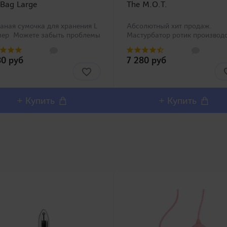
 Bag Large
The M.O.T.
аная сумочка для хранения L
Абсолютный хит продаж.
мер Можете забыть проблемы
Мастурбатор ротик производ
анением Вашей игрушки со
Magic Eyes, новинка в нашем
циальными сумочками Toy Bag
ассортименте. Любители
80 руб
7 280 руб
рех размеров от компании
орального секса должны оста
DS! Нетка..
довольны столь реалистичны
внешним дизайном и полным
воспроизв..
+ Купить
+ Купить