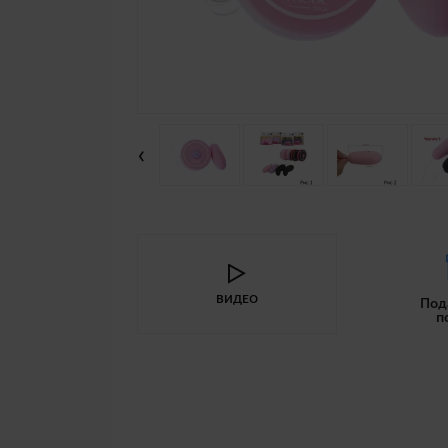
‹
ВИДЕО
Под
п