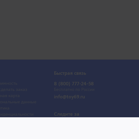
Быстрая связь
имность
8 (800) 777-24-58
сделать заказ
Бесплатно по России
ная карта
info@toy69.ru
ональные данные
тика
Следите за
иденциальности
обновлениями
ывы
оактрисы
 продаж