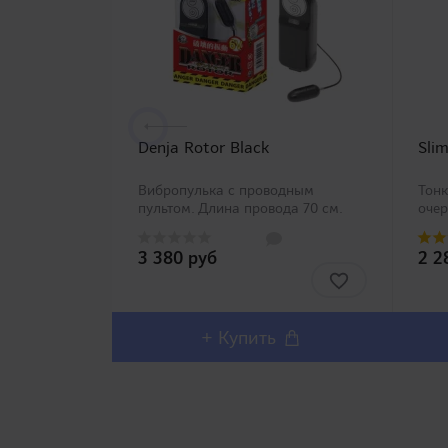
Denja Rotor Black
Slim
Вибропулька с проводным
Тонк
пультом. Длина провода 70 см.
очер
Мощный 6V моторчик! ..
прои
ассо
3 380 руб
2 2
вклю
тонк
его 
+ Купить