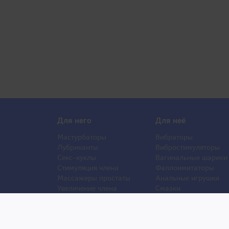
Для него
Для неё
Мастурбаторы
Вибраторы
Лубриканты
Вибростимуляторы
Секс-куклы
Вагинальные шарики
Стимуляция члена
Фаллоимитаторы
Массажеры простаты
Анальные игрушки
Увеличение члена
Смазки
Накладная грудь
Стимуляторы клитора
Стимуляторы груди