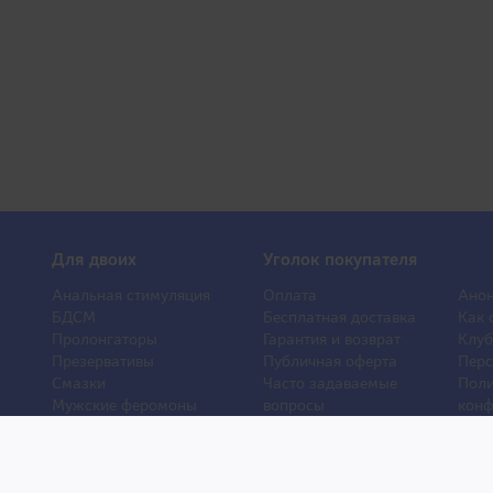
Для двоих
Уголок покупателя
Анальная стимуляция
Оплата
Анон
БДСМ
Бесплатная доставка
Как 
Пролонгаторы
Гарантия и возврат
Клуб
Презервативы
Публичная оферта
Перс
Смазки
Часто задаваемые
Поли
Мужские феромоны
вопросы
конф
Женские феромоны
О компании
Отз
Игрушки для ванной
Контакты
Порн
Другие игрушки
Статьи
Хиты