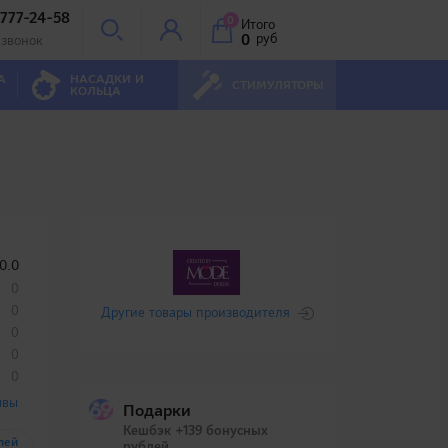
 777-24-58
0
Итого
0
руб
 звонок
А
НАСАДКИ И
СТИМУЛЯТОРЫ
КОЛЬЦА
0.0
0
0
Другие товары производителя
0
0
0
ывы
Подарки
Кешбэк +139 бонусных
лей
рублей