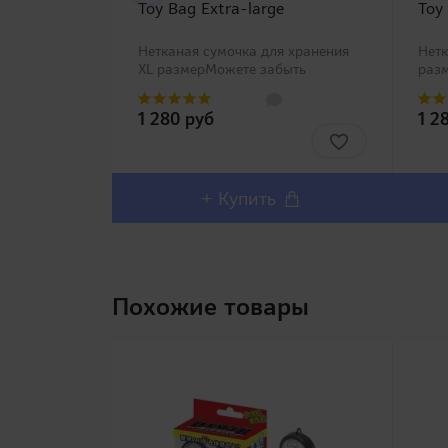
Toy Bag Extra-large
Toy
Нетканая сумочка для хранения
Нетк
XL размерМожете забыть
раз
проблемы с хранением Вашей
с хр
игрушки со специальными
спе
1 280 руб
1 2
сумочками Toy Bag четырех
четы
размеров от компании RENDS!
REN
Нетканый матери..
+ Купить
Похожие товары