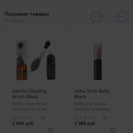
Похожие товары
14 товаров
Zetcho Drooling
iroha Stick Baby
Brush Black
Black
Вибростимулятор
Вибратор в виде
кисточка. Если вы
помады, отличный
пощекочете кистью
аксессуар любой
соски, клитор или
ценительницы
2 980 руб
3 380 руб
головку, вы сможете
оригинального
насладиться тонким
дизайна. Розовая часть