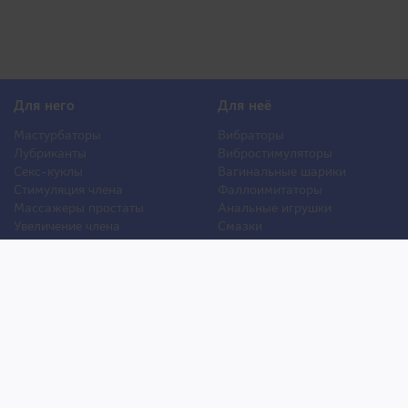
Для него
Для неё
Мастурбаторы
Вибраторы
Лубриканты
Вибростимуляторы
Секс-куклы
Вагинальные шарики
Стимуляция члена
Фаллоимитаторы
Массажеры простаты
Анальные игрушки
Увеличение члена
Смазки
Накладная грудь
Стимуляторы клитора
Стимуляторы груди
Для двоих
Анальная стимуляция
БДСМ
Пролонгаторы
Презервативы
Смазки