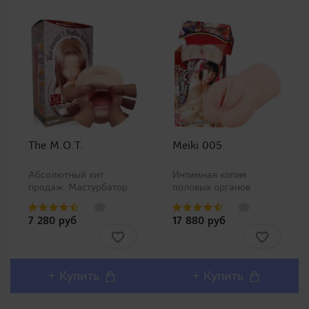
The M.O.T.
Meiki 005
Абсолютный хит
Интимная копия
продаж. Мастурбатор
половых органов
ротик производства
китайской Ню модели
Magic Eyes, новинка в
Чжан Сяо Ю (Zhang
7 280 руб
17 880 руб
нашем ассортименте.
Xiao Yu)!Представляем
Любители орального
Вашему вниманию
секса должны остаться
одну из самых
довольны столь
популярных линеек в
реалистичным внешним
Японии Meiki no
+ Купить
+ Купить
дизайном и полным
Syoumei. Искусственные
воспроизв..
влагалища этой линей..