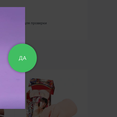
аблетки LR44 (для проверки
ДА