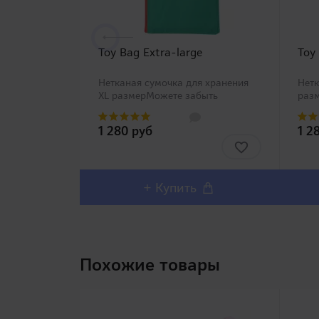
Toy Bag Extra-large
Toy
Нетканая сумочка для хранения
Нетк
XL размерМожете забыть
раз
проблемы с хранением Вашей
с хр
игрушки со специальными
спе
1 280 руб
1 2
сумочками Toy Bag четырех
четы
размеров от компании RENDS!
REN
Нетканый матери..
+ Купить
Похожие товары