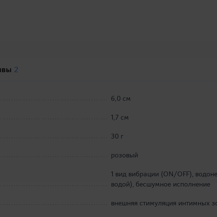
ывы
2
6,0 см
1,7 см
30 г
розовый
1 вид вибрации (ON/OFF), водо
водой), бесшумное исполнение
внешняя стимуляция интимных з