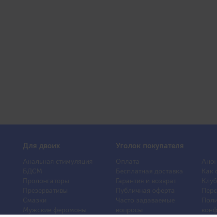
Для двоих
Уголок покупателя
Анальная стимуляция
Оплата
Анон
БДСМ
Бесплатная доставка
Как 
Пролонгаторы
Гарантия и возврат
Клуб
Презервативы
Публичная оферта
Перс
Смазки
Часто задаваемые
Поли
Мужские феромоны
вопросы
конф