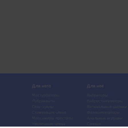
Для него
Для неё
Мастурбаторы
Вибраторы
Лубриканты
Вибростимуляторы
Секс-куклы
Вагинальные шарики
Стимуляция члена
Фаллоимитаторы
Массажеры простаты
Анальные игрушки
Увеличение члена
Смазки