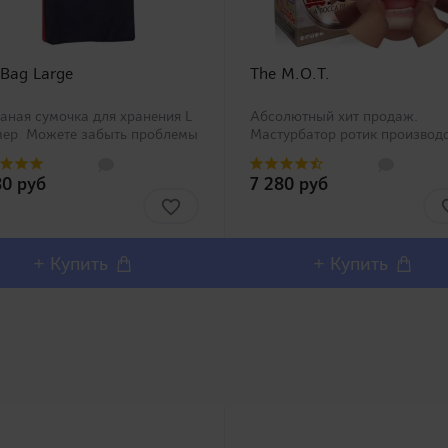
 Bag Large
The M.O.T.
аная сумочка для хранения L
Абсолютный хит продаж.
мер Можете забыть проблемы
Мастурбатор ротик производ
анением Вашей игрушки со
Magic Eyes, новинка в нашем
циальными сумочками Toy Bag
ассортименте. Любители
80 руб
7 280 руб
рех размеров от компании
орального секса должны оста
DS! Нетка..
довольны столь реалистичны
внешним дизайном и полным
воспроизв..
+ Купить
+ Купить