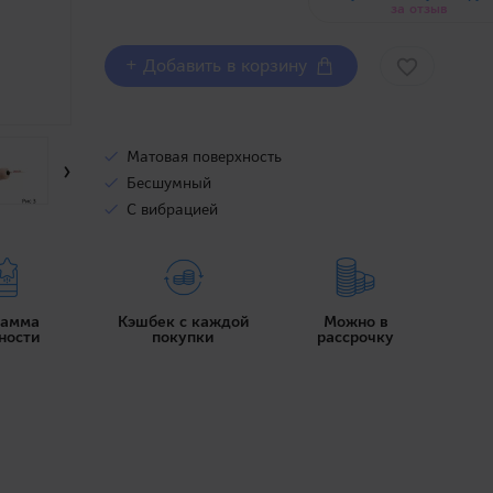
за отзыв
+ Добавить в корзину
Матовая поверхность
›
Бесшумный
С вибрацией
рамма
Кэшбек с каждой
Можно в
ности
покупки
рассрочку