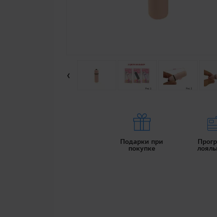
‹
Подарки при
Прог
покупке
лояль