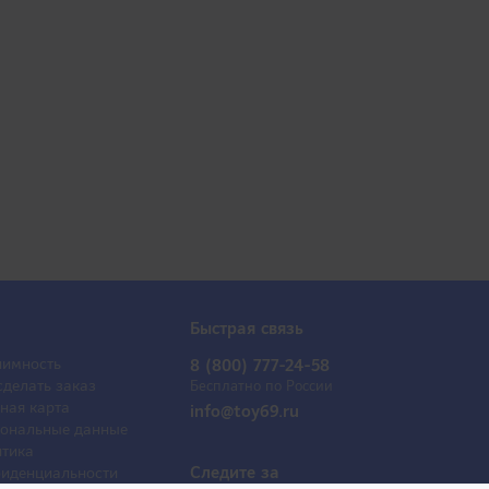
Быстрая связь
имность
8 (800) 777-24-58
сделать заказ
Бесплатно по России
ная карта
info@toy69.ru
ональные данные
тика
Следите за
иденциальности