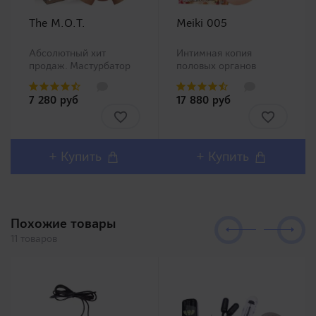
The M.O.T.
Meiki 005
Абсолютный хит
Интимная копия
продаж. Мастурбатор
половых органов
ротик производства
китайской Ню модели
Magic Eyes, новинка в
Чжан Сяо Ю (Zhang
7 280 руб
17 880 руб
нашем ассортименте.
Xiao Yu)!Представляем
Любители орального
Вашему вниманию
секса должны остаться
одну из самых
довольны столь
популярных линеек в
реалистичным внешним
Японии Meiki no
+ Купить
+ Купить
дизайном и полным
Syoumei. Искусственные
воспроизв..
влагалища этой линей..
Похожие товары
11 товаров