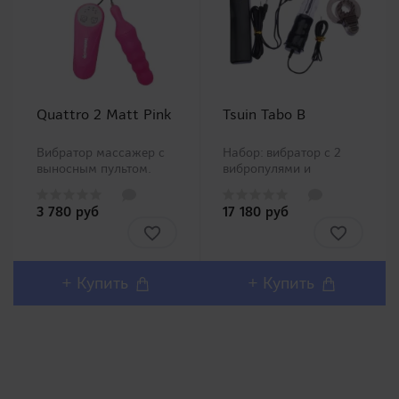
Quattro 2 Matt Pink
Tsuin Tabo B
Вибратор массажер с
Набор: вибратор с 2
выносным пультом.
вибропулями и
Ручка спроектирована
насадкой на пенис. В
так, чтобы вибрация не
комплект входят
3 780 руб
17 180 руб
передавалась на руку,
вибратор, две
обеспечивая
маленькие вибропули и
возможность
насадка на пенис.
длительной игры. ..
Вибропуля и вибратор
вставляются в любую
+ Купить
+ Купить
из двух гнезд пульта
управлен..