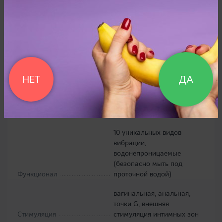
Отзывы
1
клиторальной насадки: 11,0
х 2,4 см, вагинальной
насадки: 9,5 х 2,5 см,
анальной насадки: 9,8 х
Размеры
~2,0 см
НЕТ
ДА
Вес
200 г
Материал
силикон
10 уникальных видов
вибрации,
водонепроницаемые
(безопасно мыть под
Функционал
проточной водой)
вагинальная, анальная,
точки G, внешняя
Стимуляция
стимуляция интимных зон