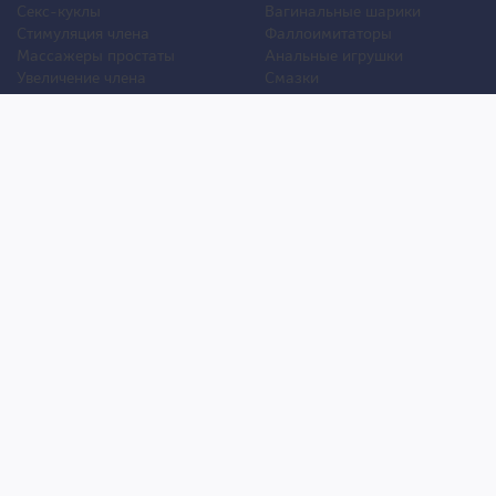
Секс-куклы
Вагинальные шарики
Стимуляция члена
Фаллоимитаторы
Массажеры простаты
Анальные игрушки
Увеличение члена
Смазки
Накладная грудь
Стимуляторы клитора
Стимуляторы груди
Для двоих
Анальная стимуляция
БДСМ
Пролонгаторы
Презервативы
Смазки
Мужские феромоны
Женские феромоны
Игрушки для ванной
Другие игрушки
Уход и обслуживание игрушек
Уголок покупателя
Оплата
Анонимность