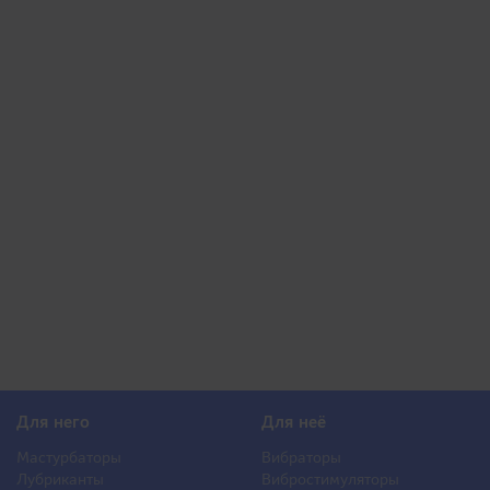
Для него
Для неё
Мастурбаторы
Вибраторы
Лубриканты
Вибростимуляторы