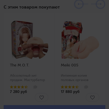
C этим товаром покупают
The M.O.T.
Meiki 005
Абсолютный хит
Интимная копия
продаж. Мастурбатор
половых органов
ротик производства
китайской Ню модели
Magic Eyes, новинка в
Чжан Сяо Ю (Zhang
7 280 руб
17 880 руб
нашем ассортименте.
Xiao Yu)!Представляем
Любители орального
Вашему вниманию
секса должны остаться
одну из самых
довольны столь
популярных линеек в