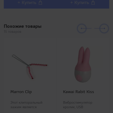
реалистичным внешним
Японии Meiki no
+ Купить
+ Купить
дизайном и полным
Syoumei. Искусственные
воспроизв..
влагалища этой линей..
Похожие товары
15 товаров
Marron Clip
Kawai Rabit Kiss
Этот клиторальный
Вибростимулятор
зажим является
кролик, USB
популярным интимным
зарядка. Представляем