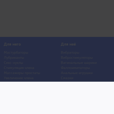
Для него
Для неё
Мастурбаторы
Вибраторы
Лубриканты
Вибростимуляторы
Секс-куклы
Вагинальные шарики
Стимуляция члена
Фаллоимитаторы
Массажеры простаты
Анальные игрушки
Увеличение члена
Смазки
Накладная грудь
Стимуляторы клитора
Стимуляторы груди
Для двоих
Анальная стимуляция
БДСМ