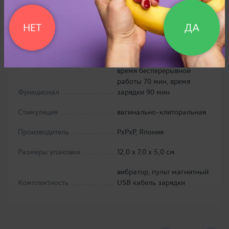
Материал
силикон, ABS
НЕТ
ДА
9 видов вибрации
(полизывание языка), USB
подзарядка,
водонепроницаемый (IPX7),
время бесперерывной
работы 70 мин, время
Функционал
зарядки 90 мин
Стимуляция
вагинально-клиторальная
Производитель
PxPxP, Япония
Размеры упаковки
12,0 х 7,0 х 5,0 см
вибратор, пульт магнитный
Комплектность
USB кабель зарядки