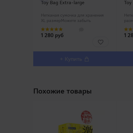
Toy Bag Extra-large
Toy
Нетканая сумочка для хранения
Нетк
XL размерМожете забыть
раз
проблемы с хранением Вашей
с хр
игрушки со специальными
спе
1 280 руб
1 2
сумочками Toy Bag четырех
четы
размеров от компании RENDS!
REN
Нетканый матери..
+ Купить
Похожие товары