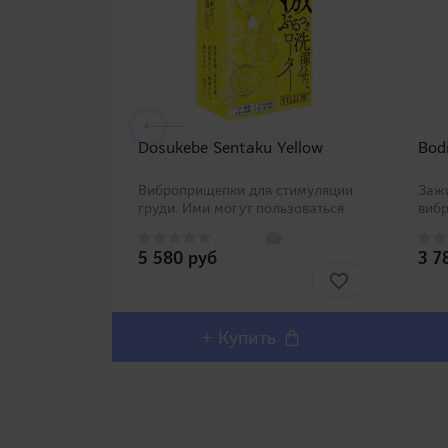
Dosukebe Sentaku Yellow
Bod
Виброприщепки для стимуляции
Зажи
груди. Ими могут пользоваться
виб
как опытные, так и начинающие, в
аксе
одиночной игре, так и играх в
игр.
5 580 руб
3 7
паре. Просты и удобны в
вибр
использовании. В комплекте
обес
щелочные батарейки. ..
допо
поле
+ Купить