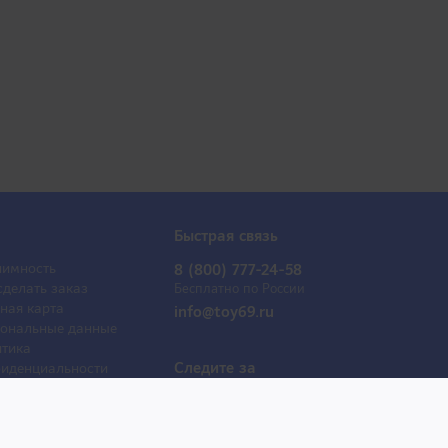
Быстрая связь
имность
8 (800) 777-24-58
сделать заказ
Бесплатно по России
ная карта
info@toy69.ru
ональные данные
тика
Следите за
иденциальности
обновлениями
ывы
оактрисы
 продаж