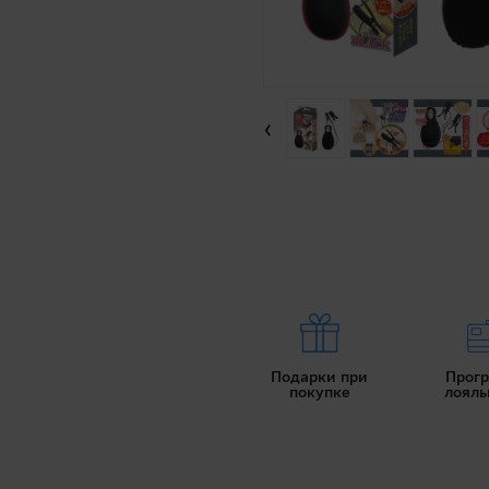
‹
Подарки при
Прог
покупке
лояль