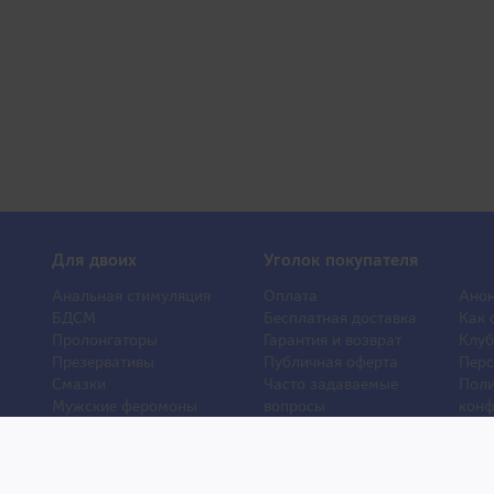
Для двоих
Уголок покупателя
Анальная стимуляция
Оплата
Анон
БДСМ
Бесплатная доставка
Как 
Пролонгаторы
Гарантия и возврат
Клуб
Презервативы
Публичная оферта
Перс
Смазки
Часто задаваемые
Поли
Мужские феромоны
вопросы
конф
Женские феромоны
О компании
Отз
Игрушки для ванной
Контакты
Порн
Другие игрушки
Статьи
Хиты