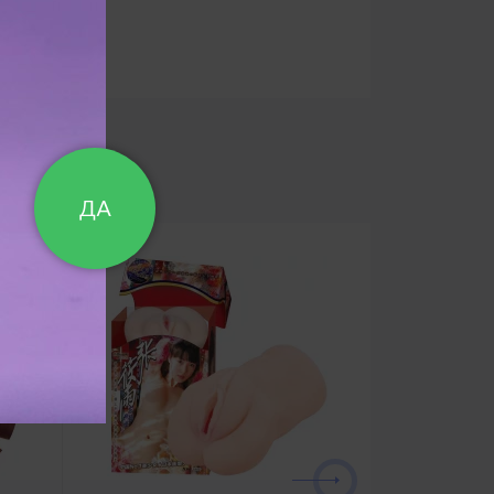
батарейки ААА
ДА