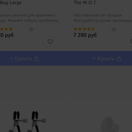
 Bag Large
The M.O.T.
аная сумочка для хранения L
Абсолютный хит продаж.
мер Можете забыть проблемы
Мастурбатор ротик производ
анением Вашей игрушки со
Magic Eyes, новинка в нашем
циальными сумочками Toy Bag
ассортименте. Любители
80 руб
7 280 руб
рех размеров от компании
орального секса должны оста
DS! Нетка..
довольны столь реалистичны
внешним дизайном и полным
воспроизв..
+ Купить
+ Купить