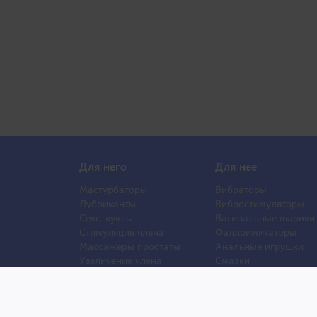
Для него
Для неё
Мастурбаторы
Вибраторы
Лубриканты
Вибростимуляторы
Секс-куклы
Вагинальные шарики
Стимуляция члена
Фаллоимитаторы
Массажеры простаты
Анальные игрушки
Увеличение члена
Смазки
Накладная грудь
Стимуляторы клитора
Стимуляторы груди