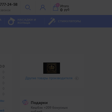
 777-24-58
0
Итого
0
руб
 звонок
А
НАСАДКИ И
СТИМУЛЯТОРЫ
КОЛЬЦА
0.0
0
0
Другие товары производителя
0
0
0
ывы
Подарки
Кешбэк +209 бонусных
лей
рублей