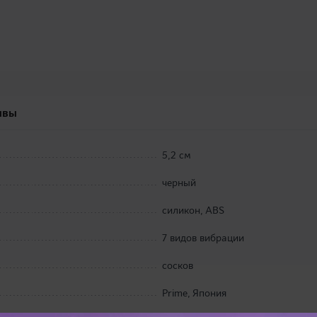
ывы
5,2 см
черный
силикон, ABS
7 видов вибрации
сосков
Prime, Япония