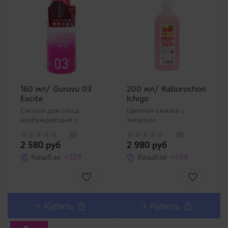
160 мл/ Guruvu 03
200 мл/ Raburoshon
Excite
Ichigo
Смазка для секса
Цветная смазка с
возбуждающая с
запахом
иланг-
клубники.Ароматизированна
илангом.Представляем
интимная смазка с
2 580 руб
2 980 руб
серию смазок,
нежным запахом
являющейся
Кешбэк
+129
клубники (Ichigo по
Кешбэк
+149
результатом
японски - клубника).
коллаборации гигантов
Вязкость ближе к
индустрии товаров для
низкой, при этом
взрослых World
отлично увлажняет и
Industrial Arts
отлично сочетается п..
+
Купить
+
Купить
известной популярной
серией ф..