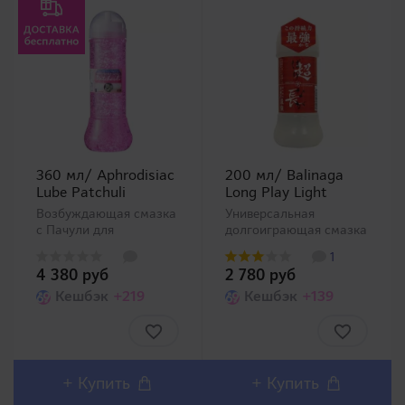
360 мл/ Aphrodisiac
200 мл/ Balinaga
Lube Patchuli
Long Play Light
Возбуждающая смазка
Универсальная
с Пачули для
долгоиграющая смазка
секса. Представляем
с отличным
1
Вашему вниманию
скольжением. Отлично
4 380 руб
2 780 руб
серию
подходит для всех
ароматизированных
Кешбэк
+219
видов интимных игр, но
Кешбэк
+139
смазок для секса с
особенно с мужскими
эффектом афродизиака
мастурбаторами.
Aphrodisiac Lube (все
Хватает небольшого
можно найти в
количества для
ассортименте
длительных игр...
+
Купить
+
Купить
магазина). Се..