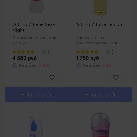
360 мл/ Pepe Sexy
120 мл/ Pure Lemon
Night
Интимная смазка для
Универсальная
женщин
ароматизированная
омолаживающая. Один
смазка средней
1
2
из самых известных и
вязкости со сладким
4 580 руб
1 780 руб
популярных брендов
ароматом лимона. В
Японии в категории
Кешбэк
+229
наличии аналогичные
Кешбэк
+89
смазок PEPEE. Уже
смазки с запахом
более 20 лет на рынке!
дыни, персика и
Универсальная смазка
клубники. Применим
для женщин с..
как для вагинального и
анального секса,..
+
Купить
+
Купить