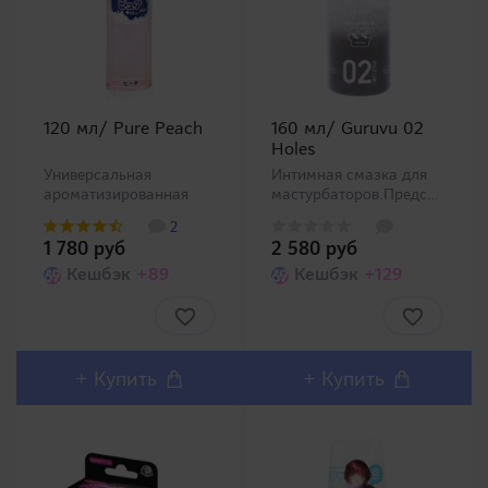
120 мл/ Pure Peach
160 мл/ Guruvu 02
Holes
Универсальная
Интимная смазка для
ароматизированная
мастурбаторов.Представляем
смазка средней
серию смазок,
2
вязкости со сладким
являющейся
1 780 руб
2 580 руб
ароматом персика. В
результатом
наличии аналогичные
Кешбэк
+89
коллаборации гигантов
Кешбэк
+129
смазки с запахом
индустрии товаров для
дыни, клубники и
взрослых World
лимона. Пойдет как для
Industrial Arts
вагинального и
известной популярной
анального секса, т..
серией
+
Купить
+
Купить
фаллоимитатор..