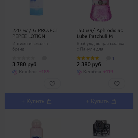
220 мл/ G PROJECT
150 мл/ Aphrodisiac
PEPEE LOTION
Lube Patchuli M
Интимная смазка -
Возбуждающая смазка
бренд
с Пачули для
Pepee. Очередная
секса. Представляем
1
смазка, после
Вашему вниманию
3 780 руб
2 380 руб
использования которой
серию
нет необходимости в
Кешбэк
+189
ароматизированных
Кешбэк
+119
принятии душа или
смазок для секса с
смывании "здесь и
эффектом афродизиака
сейчас". Ее достаточно
Aphrodisiac Lube (все
протереть салфеткой
можно найти в
или тканью, от нее ..
ассортименте
+
Купить
+
Купить
магазина). Се..