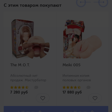
C этим товаром покупают
The M.O.T.
Meiki 005
Абсолютный хит
Интимная копия
продаж. Мастурбатор
половых органов
ротик производства
китайской Ню модели
Magic Eyes, новинка в
Чжан Сяо Ю (Zhang
7 280 руб
17 880 руб
нашем ассортименте.
Xiao Yu)!Представляем
Любители орального
Вашему вниманию
секса должны остаться
одну из самых
довольны столь
популярных линеек в
реалистичным внешним
Японии Meiki no