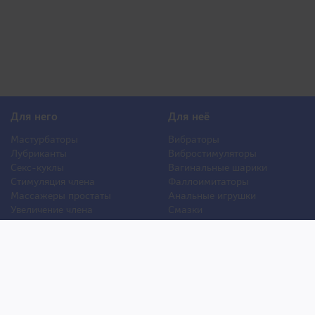
Для него
Для неё
Мастурбаторы
Вибраторы
Лубриканты
Вибростимуляторы
Секс-куклы
Вагинальные шарики
Стимуляция члена
Фаллоимитаторы
Массажеры простаты
Анальные игрушки
Увеличение члена
Смазки
Накладная грудь
Стимуляторы клитора
Стимуляторы груди
Для двоих
Анальная стимуляция
БДСМ