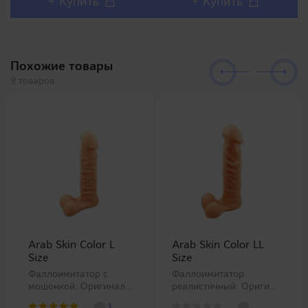
+ Купить
+ Купить
дизайном и полным
Syoumei. Искусственные
воспроизв..
влагалища этой линей..
Похожие товары
9 товаров
Arab Skin Color L
Arab Skin Color LL
Size
Size
Фаллоимитатор с
Фаллоимитатор
мошонкой. Оригинальная
реалистичный. Оригинальная
серия
серия
1