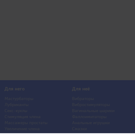
Для него
Для неё
Мастурбаторы
Вибраторы
Лубриканты
Вибростимуляторы
Секс-куклы
Вагинальные шарики
Стимуляция члена
Фаллоимитаторы
Массажеры простаты
Анальные игрушки
Увеличение члена
Смазки
Накладная грудь
Стимуляторы клитора