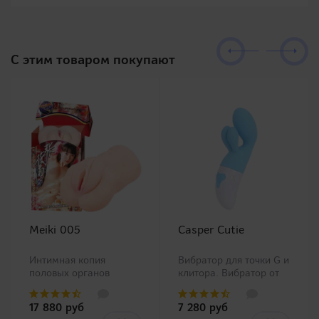
C этим товаром покупают
Meiki 005
Casper Cutie
Интимная копия
Вибратор для точки G и
половых органов
клитора. Вибратор от
китайской Ню модели
популярной японской
Чжан Сяо Ю (Zhang
компании RENDS.
17 880 руб
7 280 руб
Xiao Yu)!Представляем
Является