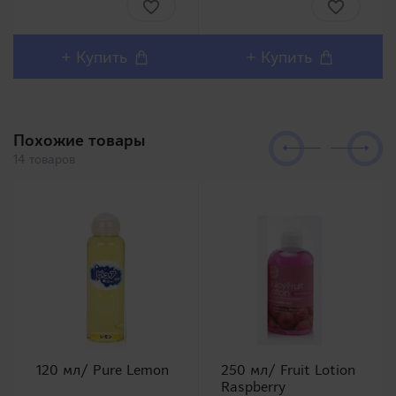
Вашему вниманию
представителем милой
одну из самых
серии вибраторов от
популярных линеек в
RENDS и уменьшенной
Японии Meiki no
версией Casper.
+ Купить
+ Купить
Syoumei. Искусственные
Японский вибратор для
влагалища этой линей..
точки G..
Похожие товары
14 товаров
120 мл/ Pure Lemon
250 мл/ Fruit Lotion
Raspberry