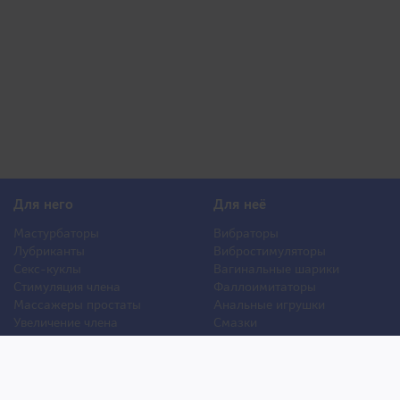
Для него
Для неё
Мастурбаторы
Вибраторы
Лубриканты
Вибростимуляторы
Секс-куклы
Вагинальные шарики
Стимуляция члена
Фаллоимитаторы
Массажеры простаты
Анальные игрушки
Увеличение члена
Смазки
Накладная грудь
Стимуляторы клитора
Стимуляторы груди
Для двоих