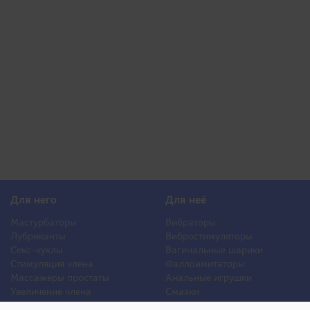
Для него
Для неё
Мастурбаторы
Вибраторы
Лубриканты
Вибростимуляторы
Секс-куклы
Вагинальные шарики
Стимуляция члена
Фаллоимитаторы
Массажеры простаты
Анальные игрушки
Увеличение члена
Смазки
Накладная грудь
Стимуляторы клитора