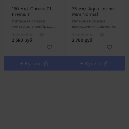
160 мл/ Guruvu 01
75 мл/ Aqua Lotion
Premium
Mini Normal
Интимная смазка
Интимная смазка
ная
универсальная.Представляем
выпущенная совместно
серию смазок,
с фармацевтической
являющейся
компанией.
2 580 руб
2 780 руб
результатом
Универсальное
коллаборации гигантов
применение. На основе
индустрии товаров для
очищенной воды, легко
взрослых World
смывается водой после
Industrial Arts
использования. В
+ Купить
+ Купить
известной популярной
составе также
серией
добавлен экстракт
фаллоимитаторов р..
алоэ..