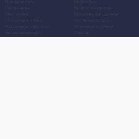
Мастурбаторы
Вибраторы
Лубриканты
Вибростимуляторы
Секс-куклы
Вагинальные шарики
Стимуляция члена
Фаллоимитаторы
Массажеры простаты
Анальные игрушки
Увеличение члена
Смазки
Накладная грудь
Стимуляторы клитора
Стимуляторы груди
Для двоих
Анальная стимуляция
БДСМ
Пролонгаторы
Презервативы
Смазки
Мужские феромоны
Женские феромоны
Игрушки для ванной
Другие игрушки
Уход и обслуживание игрушек
Уголок покупателя