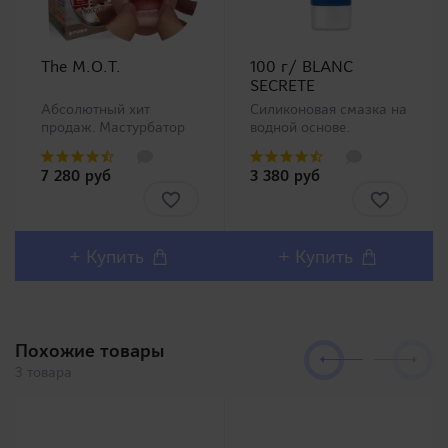
The M.O.T.
100 г/ BLANC
SECRETE
Абсолютный хит
Силиконовая смазка на
продаж. Мастурбатор
водной основе.
ротик производства
Анальная смазка на
Magic Eyes, новинка в
водной основе с
7 280 руб
3 380 руб
нашем ассортименте.
добавлением
Любители орального
диметикона
секса должны остаться
(производной
довольны столь
силикона), по
реалистичным внешним
консистенции
+ Купить
+ Купить
дизайном и полным
напоминает крем для
воспроизв..
рук. Безусловно
понравится любителям
анал..
Похожие товары
3 товара