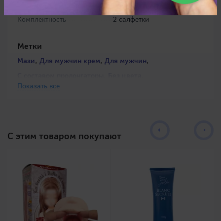
Размеры упаковки
11,0 х 7,0 х 2,0 см
Комплектность
2 салфетки
Метки
,
,
,
Мази
Для мужчин крем
Для мужчин
,
,
С составом пролонгаторы
Без цвета
Показать все
Мази эрекционные
C этим товаром покупают