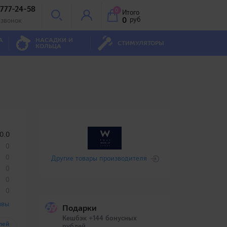
 777-24-58
0
Итого
0
руб
 звонок
А
НАСАДКИ И
СТИМУЛЯТОРЫ
КОЛЬЦА
0.0
0
0
Другие товары производителя
0
0
0
ывы
Подарки
Кешбэк +144 бонусных
лей
рублей