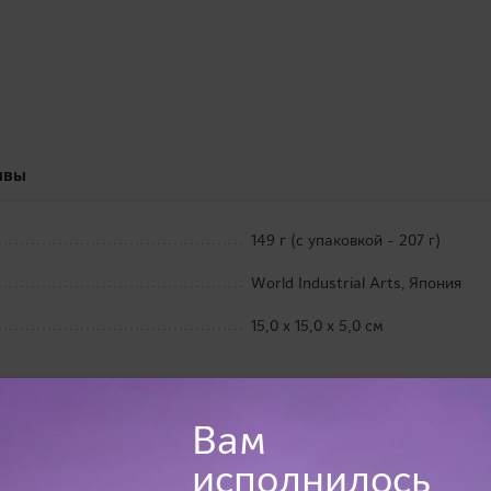
ывы
149 г (с упаковкой - 207 г)
World Industrial Arts, Япония
15,0 х 15,0 х 5,0 см
Вам
исполнилось