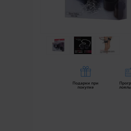
Подарки при
Прог
покупке
лояль