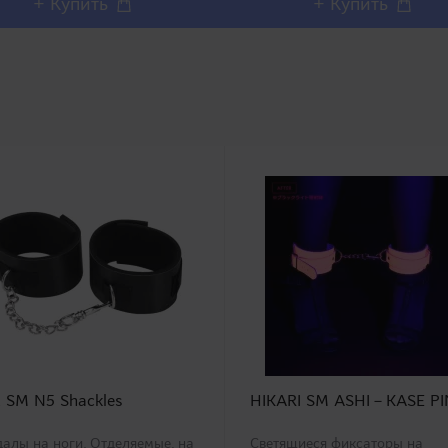
+ Купить
+ Купить
t SM N5 Shackles
HIKARI SM ASHI－KASE PI
алы на ноги. Отделяемые, на
Светящиеся фиксаторы на