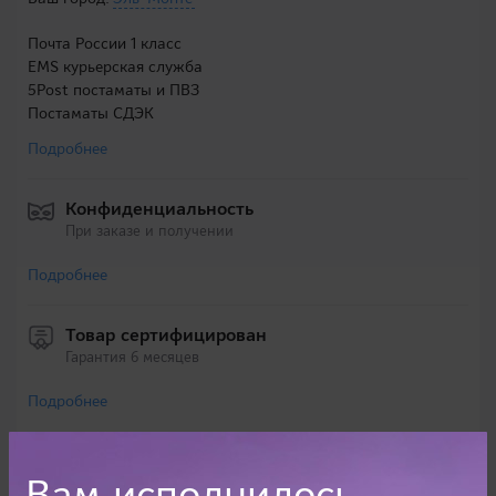
Почта России 1 класс
EMS курьерская служба
5Post постаматы и ПВЗ
Постаматы СДЭК
Подробнее
Конфиденциальность
При заказе и получении
Подробнее
Товар сертифицирован
Гарантия 6 месяцев
Подробнее
Вам исполнилось