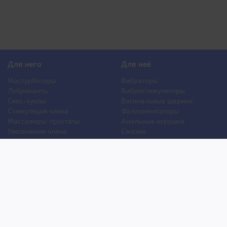
Для него
Для неё
Мастурбаторы
Вибраторы
Лубриканты
Вибростимуляторы
Секс-куклы
Вагинальные шарики
Стимуляция члена
Фаллоимитаторы
Массажеры простаты
Анальные игрушки
Увеличение члена
Смазки
Накладная грудь
Стимуляторы клитора
Стимуляторы груди
Для двоих
Анальная стимуляция
БДСМ
Пролонгаторы
Презервативы