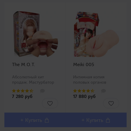
The M.O.T.
Meiki 005
Абсолютный хит
Интимная копия
продаж. Мастурбатор
половых органов
ротик производства
китайской Ню модели
Magic Eyes, новинка в
Чжан Сяо Ю (Zhang
7 280 руб
17 880 руб
нашем ассортименте.
Xiao Yu)!Представляем
Любители орального
Вашему вниманию
секса должны остаться
одну из самых
довольны столь
популярных линеек в
реалистичным внешним
Японии Meiki no
+ Купить
+ Купить
дизайном и полным
Syoumei. Искусственные
воспроизв..
влагалища этой линей..