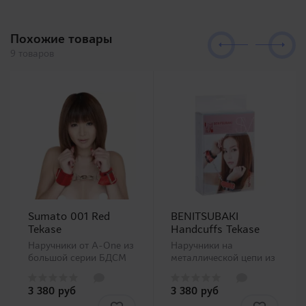
Похожие товары
9 товаров
Sumato 001 Red
BENITSUBAKI
Tekase
Handcuffs Tekase
Наручники от A-One из
Наручники на
большой серии БДСМ
металлической цепи из
аксессуаров SMхArt.
материала, которыми
Каждые модели этой
можно достичь плотной
3 380 руб
3 380 руб
серии прекрасно
фиксации. Серия