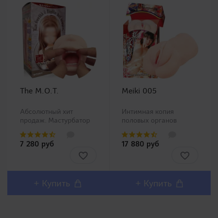
The M.O.T.
Meiki 005
Абсолютный хит
Интимная копия
продаж. Мастурбатор
половых органов
ротик производства
китайской Ню модели
Magic Eyes, новинка в
Чжан Сяо Ю (Zhang
7 280 руб
17 880 руб
нашем ассортименте.
Xiao Yu)!Представляем
Любители орального
Вашему вниманию
секса должны остаться
одну из самых
довольны столь
популярных линеек в
реалистичным внешним
Японии Meiki no
+ Купить
+ Купить
дизайном и полным
Syoumei. Искусственные
воспроизв..
влагалища этой линей..