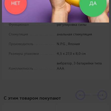
НЕТ
ДА
вибрация, круговые
движения тела вибратора,
раздельная плавная
бесступенчатая
Функционал
регулировка силы
Стимуляция
анальная стимуляция
Производитель
N.P.G., Япония
Размеры упаковки
4,5 х 27,0 х 8,0 см
вибратор, 3 батарейки типа
Комплектность
ААА
C этим товаром покупают