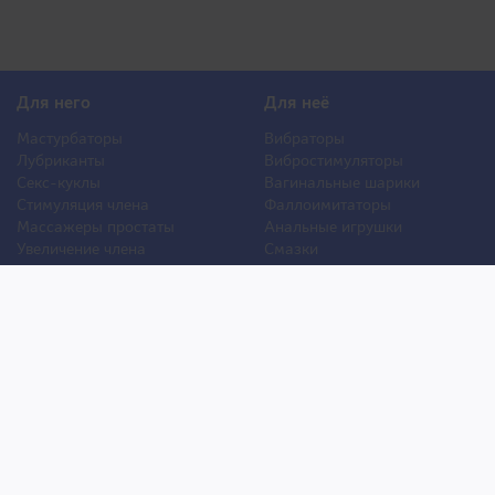
Для него
Для неё
Мастурбаторы
Вибраторы
Лубриканты
Вибростимуляторы
Секс-куклы
Вагинальные шарики
Стимуляция члена
Фаллоимитаторы
Массажеры простаты
Анальные игрушки
Увеличение члена
Смазки
Накладная грудь
Стимуляторы клитора
Стимуляторы груди
Для двоих
Анальная стимуляция
БДСМ
Пролонгаторы
Презервативы
Смазки
Мужские феромоны