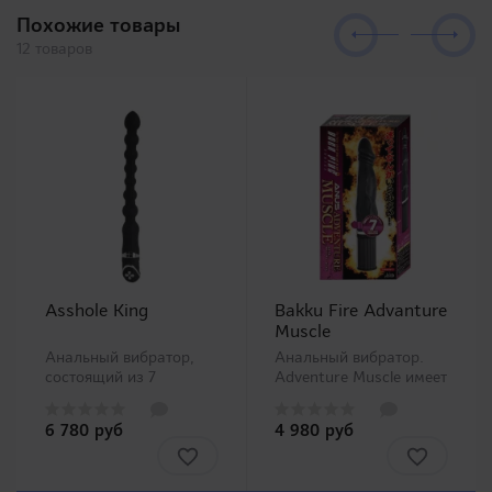
Похожие товары
12 товаров
Asshole King
Bakku Fire Advanture
Muscle
Анальный вибратор,
Анальный вибратор.
состоящий из 7
Adventure Muscle имеет
шариков разных
прямую форму пениса
диаметров. Верхние и
и тонкий корпус,
6 780 руб
4 980 руб
нижние шары - самые
поэтому его размер
большие, уменьшаются
может легко
к центру. Эта форма
попробовать даже