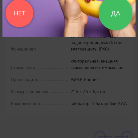
Материал
силикон
НЕТ
ДА
10 уникальных видов
вибрации, 5 уровней силы
вибрации (всего 50
сочетаний), гибкая шея,
водонепроницаемый (тип
Функционал
влагозащиты IPX8)
клиторальная, внешняя
Стимуляция
стимуляция интимных зон
Производитель
PxPxP, Япония
Размеры упаковки
21,5 х 7,5 х 6,5 см
Комплектность
вибратор, 4 батарейки ААА