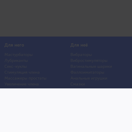
Для него
Для неё
Мастурбаторы
Вибраторы
Лубриканты
Вибростимуляторы
Секс-куклы
Вагинальные шарики
Стимуляция члена
Фаллоимитаторы
Массажеры простаты
Анальные игрушки
Увеличение члена
Смазки
Накладная грудь
Стимуляторы клитора
Стимуляторы груди
Для двоих
Анальная стимуляция
БДСМ
Пролонгаторы