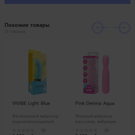
дизайном и полным
Syoumei. Искусственные
воспроизв..
влагалища этой линей..
Похожие товары
13 товаров
VIVIBE Light Blue
Pink Denma Aqua
Вагинальный вибратор
Мощный вибратор
водонепроницаемый.
массажер, вибрация
Он легкий и прост в
достигается вращением
обращении, а
механизма скоростью