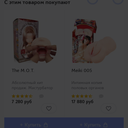
C этим товаром покупают
The M.O.T.
Meiki 005
Абсолютный хит
Интимная копия
продаж. Мастурбатор
половых органов
ротик производства
китайской Ню модели
Magic Eyes, новинка в
Чжан Сяо Ю (Zhang
7 280 руб
17 880 руб
нашем ассортименте.
Xiao Yu)!Представляем
Любители орального
Вашему вниманию
секса должны остаться
одну из самых
довольны столь
популярных линеек в
реалистичным внешним
Японии Meiki no
+ Купить
+ Купить