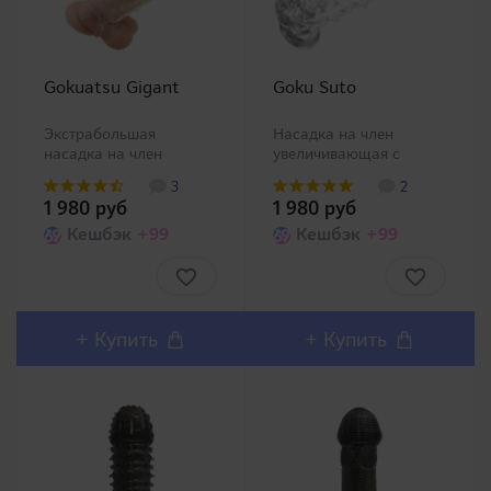
Gokuatsu Gigant
Goku Suto
Экстрабольшая
Насадка на член
насадка на член
увеличивающая с
увеличивающая. Увеличивающая
шипами. Увеличивающая
3
2
насадка на пенис для
насадка на член не
1 980 руб
1 980 руб
тех, кто хочет
только значительно
значительно увеличить
Кешбэк
+99
укрупнит размеры
Кешбэк
+99
свои размеры.
полового члена, но и
Безусловно, насадка
создаст дополнительно
будет полезна и
воздействие на станки
женщинам в
влагалища
одиночных играх с..
множеством ..
+
Купить
+
Купить