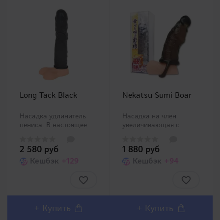
Long Tack Black
Nekatsu Sumi Boar
Насадка удлинитель
Насадка на член
пениса. В настоящее
увеличивающая с
время 4 самые
петлей на мошонку. С
распространенные
крупными
2 580 руб
1 880 руб
интимные мужские
выступающими венами.
проблемы:
Кешбэк
+129
Петля для мошонки
Кешбэк
+94
преждевременная
позволит плотно сидеть
эякуляция, устойчивая
насадке. ..
эрекция, фимоз,
недостаток в размере
решаются различными
+
Купить
+
Купить
спо..