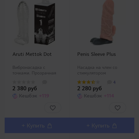
Aruti Mettok Dot
Penis Sleeve Plus
Вибронасадка с
Насадка на член со
точками. Прозрачная
стимулятором
насадка на член с
клитора. Реалистичная
4
вибростимулятором
увеличивающая
2 380 руб
2 280 руб
клитора. Удобный
насадка на член цвета
дизайн, который
Кешбэк
+119
кожи со
Кешбэк
+114
позволяет быстро и без
стимулирующими
затруднений
выпирающими венами.
установить аксессуар.
Внушительная толщина
Насадка увеличивает в
в 5 мм значительно
объеме за сч..
увеличит в размере (1 ..
+
Купить
+
Купить