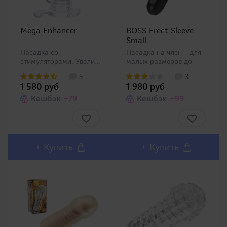
Mega Enhancer
BOSS Erect Sleeve
Small
Насадка со
Насадка на член - для
стимуляторами. Увеличивающая
малых размеров до
насадка на член от
10см. Очередной товар
5
3
компании A-One с
категории поддержки
1 580 руб
1 980 руб
шестью
мужчин от компании
стимулирующими
Кешбэк
+79
MODE-Design (линейки
Кешбэк
+99
кольцами и
игрушек BOSS) был
стимулятором клитора.
выпущен в двух
Стимуляторы точки "G"
размерах (Small, Large),
выпирают с обеих
пожалуйста, выб..
сторон для
+
Купить
+
Купить
миссионерской ..