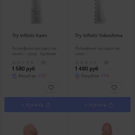
Try Infiniti Kami
Try Infiniti Yokoshima
Рельефная насадка на
Рельефная насадка на
пенис - узор. Удобная
член -
насадка подарит целую
спираль. Качественная
палитру ощущений
насадка на член со
1 580 руб
1 480 руб
Вашей женщине
стимулирующим
благодаря
Кешбэк
+79
рельефом в виде
Кешбэк
+74
разнообразному
спирали подарит целую
рельефу. Достойный
палитру ощущений
представитель товаров
Вашей женщине.
для поддержки мужчин
Разнообразьте и
и сексуально..
скрасьте Ваш
+
Купить
+
Купить
романтичес..