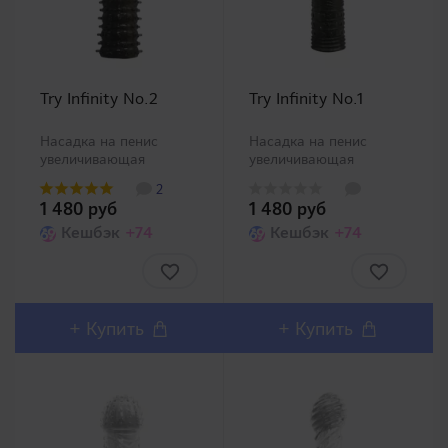
Try Infinity No.2
Try Infinity No.1
Насадка на пенис
Насадка на пенис
увеличивающая
увеличивающая
стимулирующая. Насадка
стимулирующая. Насадка
2
на член от компании
на член от компании
1 480 руб
1 480 руб
PRIME будет приятно
PRIME будет приятно
стимулировать стенки
Кешбэк
+74
стимулировать стенки
Кешбэк
+74
влагалища Вашей
влагалища Вашей
партнерши. Подходит
партнерши. Подходит
под все размеры
под все размеры
полового члена. ..
полового члена. ..
+
Купить
+
Купить